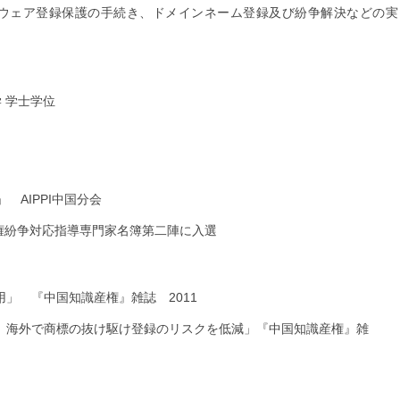
ウェア登録保護の手続き、ドメインネーム登録及び紛争解決などの実
学 学士学位
」 AIPPI中国分会
産権紛争対応指導専門家名簿第二陣に入選
」 『中国知識産権』雑誌 2011
、海外で商標の抜け駆け登録のリスクを低減」『中国知識産権』雑