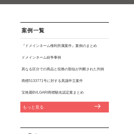
案例一覧
『ドメインネーム権利所属案件』案例のまとめ
ドメインネーム紛争事例
異なる区分での商品と役務の類似が判断された判例
商標5133771号に対する異議申立案件
宝格麗BVLGARI商標馳名認定案まとめ
もっと見る