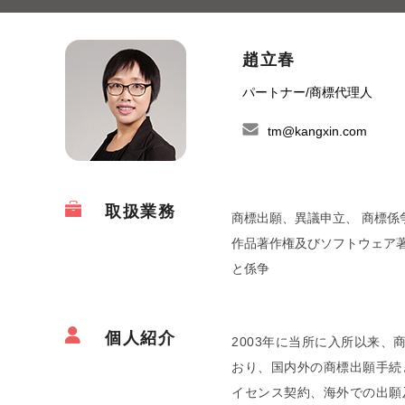
趙立春
パートナー
/
商標代理人
tm@kangxin.com
取扱業務
商標出願、異議申立、 商標係
作品著作権及びソフトウェア
と係争
個人紹介
2003年に当所に入所以来
おり、国内外の商標出願手続
イセンス契約、海外での出願