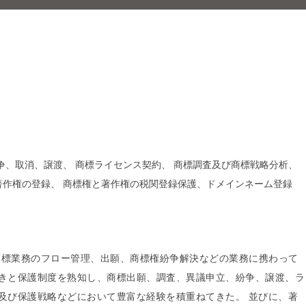
争、取消、譲渡、 商標ライセンス契約、 商標調査及び商標戦略分析、
著作権の登録、 商標権と著作権の税関登録保護、ドメインネーム登録
、商標業務のフロー管理、出願、商標権紛争解決などの業務に携わって
きと保護制度を熟知し、商標出願、調査、異議申立、紛争、譲渡、ラ
及び保護戦略などにおいて豊富な経験を積重ねてきた。 並びに、著