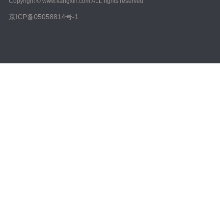
Copyright © www.kangxin.com ALL rights reserved
京ICP备05058814号-1