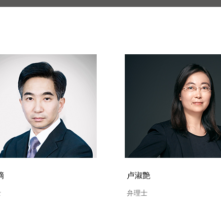
鏑
卢淑艶
士
弁理士