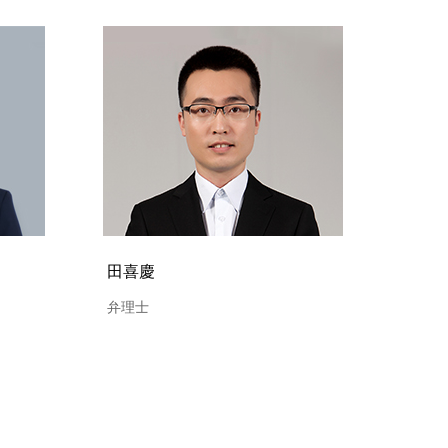
田喜慶
弁理士