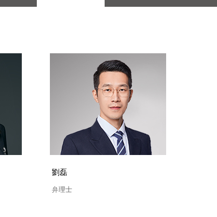
劉磊
弁理士