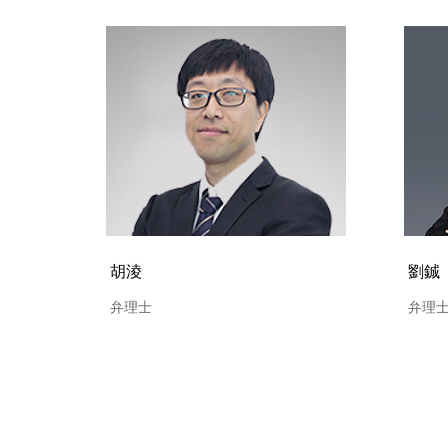
胡淩
劉鋮
弁理士
弁理