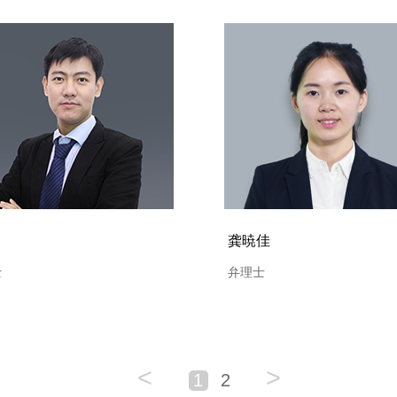
龚暁佳
士
弁理士
<
>
1
2