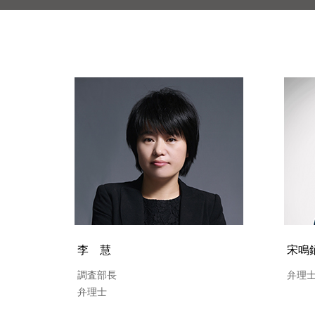
李 慧
宋鳴
調査部長
弁理
弁理士