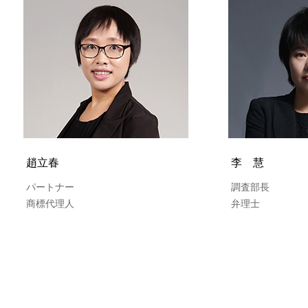
趙立春
李 慧
パートナー
調査部長
商標代理人
弁理士