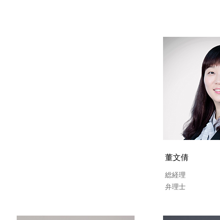
董文倩
総経理
弁理士